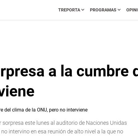
TREPORTA
PROGRAMAS
OPIN
rpresa a la cumbre d
viene
r sorpresa este lunes al auditorio de Naciones Unidas
o intervino en esa reunión de alto nivel a la que no