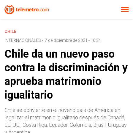
CHILE
INTERNACIONALES
-
7 de diciembre de 2021 - 16:34
Chile da un nuevo paso
contra la discriminación y
aprueba matrimonio
igualitario
Chile se convierte en el noveno país de América en
legalizar el matrimonio igualitario después de Canadá,
EE. UU., Costa Rica, Ecuador, Colombia, Brasil, Uruguay
y Argentina.