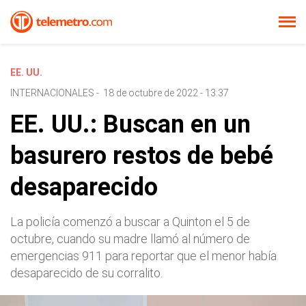
EE. UU.
INTERNACIONALES
-
18 de octubre de 2022 - 13:37
EE. UU.: Buscan en un
basurero restos de bebé
desaparecido
La policía comenzó a buscar a Quinton el 5 de
octubre, cuando su madre llamó al número de
emergencias 911 para reportar que el menor había
desaparecido de su corralito.