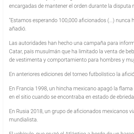
encargadas de mantener el orden durante la disputa 
"Estamos esperando 100,000 aficionados (...) nunca 
añadió.
Las autoridades han hecho una campaña para informa
Catar, país musulmán que ha limitado la venta de beb
de vestimenta y comportamiento para hombres y muj
En anteriores ediciones del torneo futbolístico la afic
En Francia 1998, un hincha mexicano apagó la flama ete
en el sitio cuando se encontraba en estado de ebrieda
En Rusia 2018, un grupo de aficionados mexicanos via
mundialista.
El vehículo, que cruzó el Atlántico a bordo de un barco