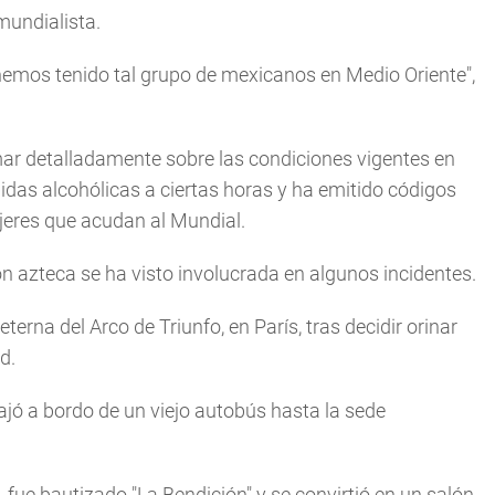
mundialista.
hemos tenido tal grupo de mexicanos en Medio Oriente",
r detalladamente sobre las condiciones vigentes en
idas alcohólicas a ciertas horas y ha emitido códigos
eres que acudan al Mundial.
ión azteca se ha visto involucrada en algunos incidentes.
rna del Arco de Triunfo, en París, tras decidir orinar
d.
jó a bordo de un viejo autobús hasta la sede
, fue bautizado "La Bendición" y se convirtió en un salón