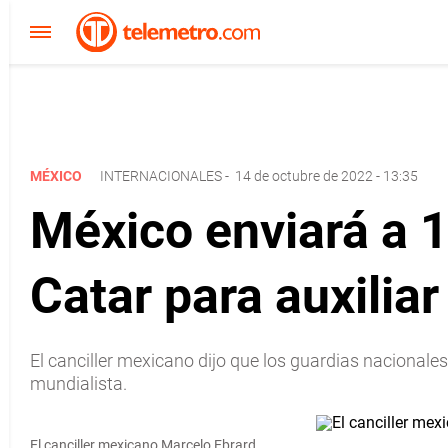
MÉXICO
INTERNACIONALES
-
14 de octubre de 2022 - 13:35
México enviará a 
Catar para auxiliar
El canciller mexicano dijo que los guardias nacional
mundialista.
El canciller mexicano Marcelo Ebrard.