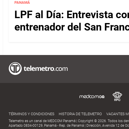
PANAMÁ
LPF al Día: Entrevista c
entrenador del San Fran
TÉRMINOS Y CONDICIONES
HISTORIA DE TELEMETRO
VACANTES 
Telemetro es un canal de MEDCOM Panamá | Copyright © 2026. Todos los der
Apartado 0834-00129, Panamá - Rep. de Panamá | Dirección, Avenida 12 de Oct