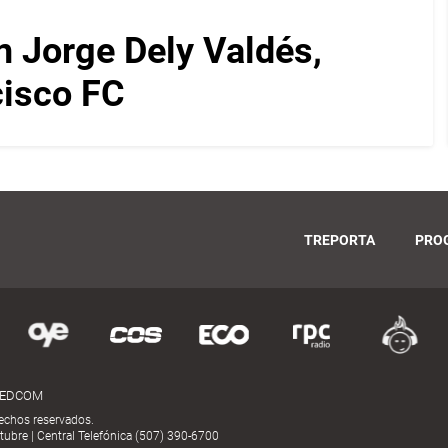
on Jorge Dely Valdés,
cisco FC
TREPORTA
PRO
MEDCOM
echos reservados.
ubre | Central Telefónica (507) 390-6700