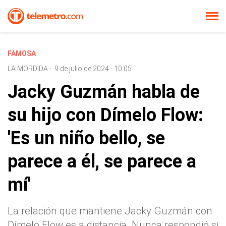
FAMOSA
LA MORDIDA
-
9 de julio de 2024 - 10:05
Jacky Guzmán habla de
su hijo con Dímelo Flow:
'Es un niño bello, se
parece a él, se parece a
mí'
La relación que mantiene Jacky Guzmán con
Dímelo Flow es a distancia. Nunca respondió si