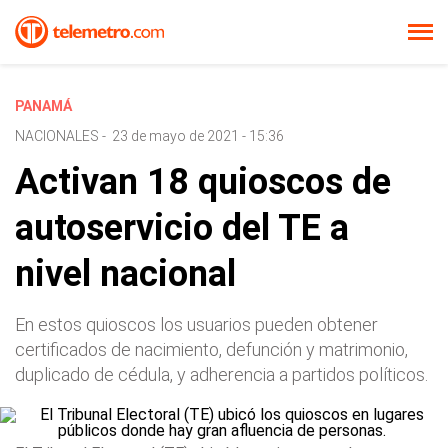
PANAMÁ
NACIONALES
-
23 de mayo de 2021 - 15:36
Activan 18 quioscos de
autoservicio del TE a
nivel nacional
En estos quioscos los usuarios pueden obtener
certificados de nacimiento, defunción y matrimonio,
duplicado de cédula, y adherencia a partidos políticos.