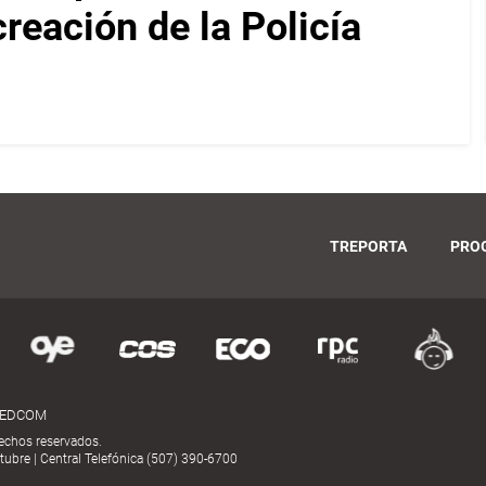
reación de la Policía
TREPORTA
PRO
MEDCOM
echos reservados.
ubre | Central Telefónica (507) 390-6700