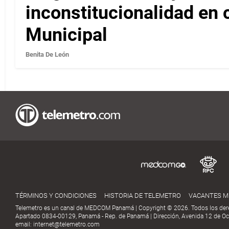
inconstitucionalidad en c
Municipal
Benita De León
TÉRMINOS Y CONDICIONES
HISTORIA DE TELEMETRO
VACANTES 
Telemetro es un canal de MEDCOM Panamá | Copyright © 2026. Todos los der
Apartado 0834-00129, Panamá - Rep. de Panamá | Dirección, Avenida 12 de Oct
email:
internet@telemetro.com