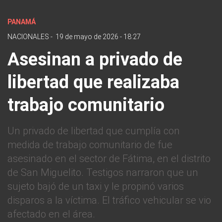
PANAMÁ
NACIONALES
-
19 de mayo de 2026 - 18:27
Asesinan a privado de
libertad que realizaba
trabajo comunitario
Un privado de libertad que cumplía con
medida de trabajo comunitario de fue
asesinado en el sector de Fátima, en el distrito
de San Miguelito. Testigos narraron que un
sujeto bajó de un taxi y le propinó varios
disparos a la víctima. El tráfico vehicular se vio
afectado en el área.