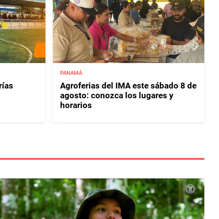
PANAMÁ
rías
Agroferias del IMA este sábado 8 de
agosto: conozca los lugares y
horarios