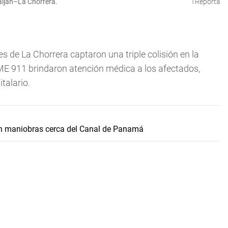
raiján–La Chorrera.
TReporta
s de La Chorrera captaron una triple colisión en la
E 911 brindaron atención médica a los afectados,
talario.
n maniobras cerca del Canal de Panamá