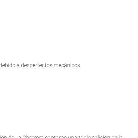
 debido a desperfectos mecánicos.
n de La Chorrera captaron una triple colisión en la