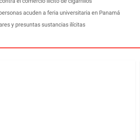
ntra el comercio ilícito de cigarrillos
personas acuden a feria universitaria en Panamá
res y presuntas sustancias ilícitas