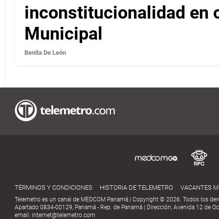
inconstitucionalidad en c
Municipal
Benita De León
TÉRMINOS Y CONDICIONES
HISTORIA DE TELEMETRO
VACANTES 
Telemetro es un canal de MEDCOM Panamá | Copyright © 2026. Todos los der
Apartado 0834-00129, Panamá - Rep. de Panamá | Dirección, Avenida 12 de Oct
email:
internet@telemetro.com