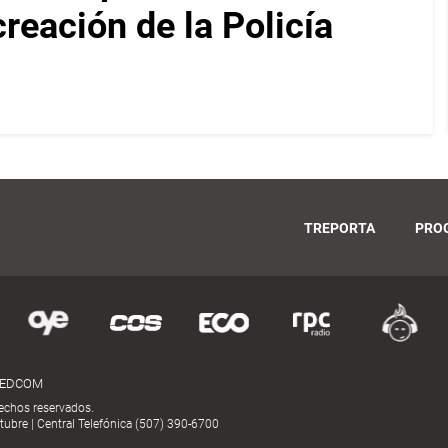
reación de la Policía
TREPORTA
PRO
MEDCOM
echos reservados.
ubre | Central Telefónica (507) 390-6700