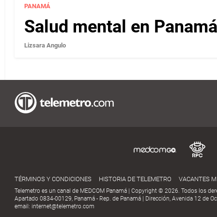
PANAMÁ
Salud mental en Panamá 
Lizsara Angulo
TÉRMINOS Y CONDICIONES
HISTORIA DE TELEMETRO
VACANTES 
Telemetro es un canal de MEDCOM Panamá | Copyright © 2026. Todos los der
Apartado 0834-00129, Panamá - Rep. de Panamá | Dirección, Avenida 12 de Oct
email:
internet@telemetro.com