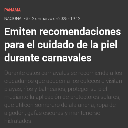
PANAMÁ
NACIONALES
-
2 de marzo de 2025 - 19:12
Emiten recomendaciones
para el cuidado de la piel
durante carnavales
Durante estos carnavales se recomienda a los
ciudadanos que acuden a los culecos o visitan
playas, ríos y balnearios, proteger su piel
mediante la aplicación de protectores solares,
que utilicen sombrero de ala ancha, ropa de
algodón, gafas oscuras y mantenerse
hidratados.