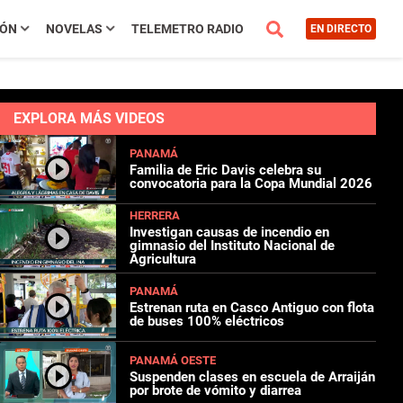
IÓN
NOVELAS
TELEMETRO RADIO
EN DIRECTO
EXPLORA MÁS VIDEOS
PANAMÁ
Familia de Eric Davis celebra su
convocatoria para la Copa Mundial 2026
HERRERA
Investigan causas de incendio en
gimnasio del Instituto Nacional de
Agricultura
PANAMÁ
Estrenan ruta en Casco Antiguo con flota
de buses 100% eléctricos
PANAMÁ OESTE
Suspenden clases en escuela de Arraiján
por brote de vómito y diarrea