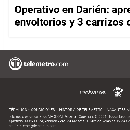
Operativo en Darién: ap
envoltorios y 3 carrizos
TÉRMINOS Y CONDICIONES
HISTORIA DE TELEMETRO
VACANTES 
Telemetro es un canal de MEDCOM Panamá | Copyright © 2026. Todos los der
Apartado 0834-00129, Panamá - Rep. de Panamá | Dirección, Avenida 12 de Oct
email:
internet@telemetro.com