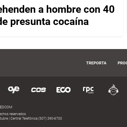
rehenden a hombre con 40
 de presunta cocaína
TREPORTA
PRO
MEDCOM
echos reservados.
ubre | Central Telefónica (507) 390-6700