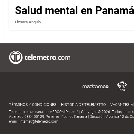
Salud mental en Panamá 
Lizsara Angulo
TÉRMINOS Y CONDICIONES
HISTORIA DE TELEMETRO
VACANTES 
Telemetro es un canal de MEDCOM Panamá | Copyright © 2026. Todos los der
Apartado 0834-00129, Panamá - Rep. de Panamá | Dirección, Avenida 12 de Oct
email:
internet@telemetro.com