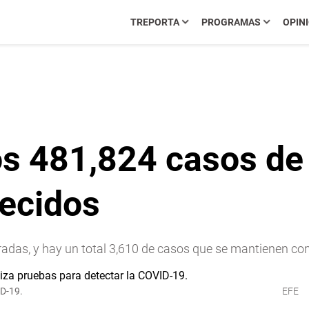
TREPORTA
PROGRAMAS
OPIN
os 481,824 casos de
lecidos
das, y hay un total 3,610 de casos que se mantienen co
ID-19.
EFE