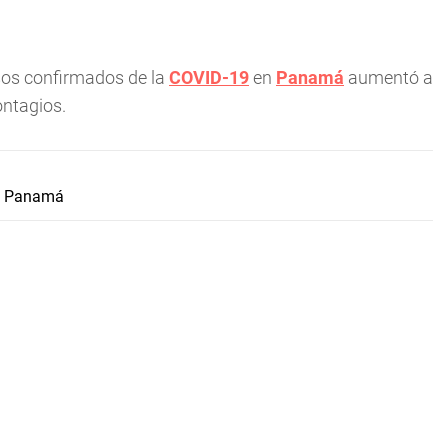
sos confirmados de la
COVID-19
en
Panamá
aumentó a
ontagios.
re Panamá