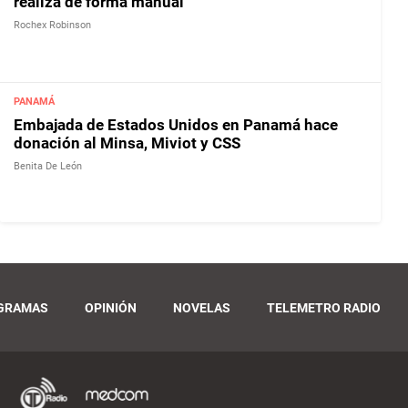
realiza de forma manual
Rochex Robinson
PANAMÁ
Embajada de Estados Unidos en Panamá hace
donación al Minsa, Miviot y CSS
Benita De León
GRAMAS
OPINIÓN
NOVELAS
TELEMETRO RADIO