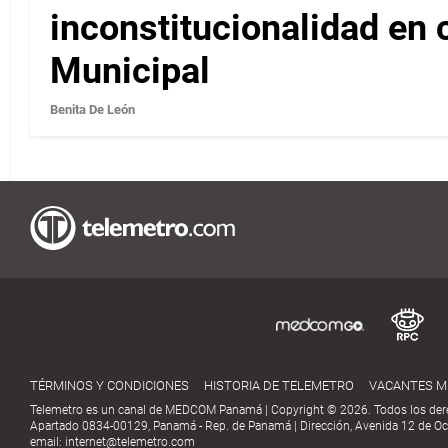
inconstitucionalidad en c
Municipal
Benita De León
TÉRMINOS Y CONDICIONES
HISTORIA DE TELEMETRO
VACANTES 
Telemetro es un canal de MEDCOM Panamá | Copyright © 2026. Todos los der
Apartado 0834-00129, Panamá - Rep. de Panamá | Dirección, Avenida 12 de Oct
email:
internet@telemetro.com