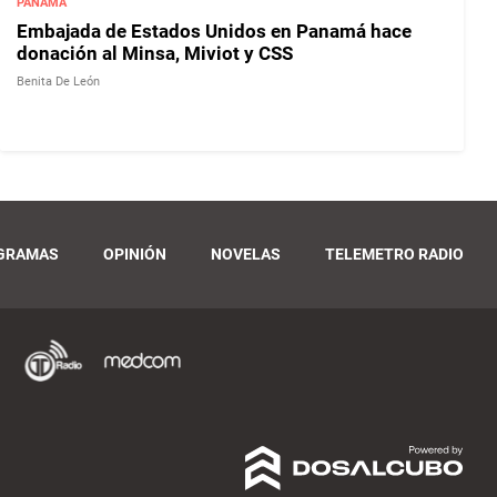
PANAMÁ
Embajada de Estados Unidos en Panamá hace
donación al Minsa, Miviot y CSS
Benita De León
GRAMAS
OPINIÓN
NOVELAS
TELEMETRO RADIO