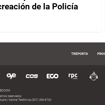
reación de la Policía
TREPORTA
PRO
MEDCOM
echos reservados.
ubre | Central Telefónica (507) 390-6700