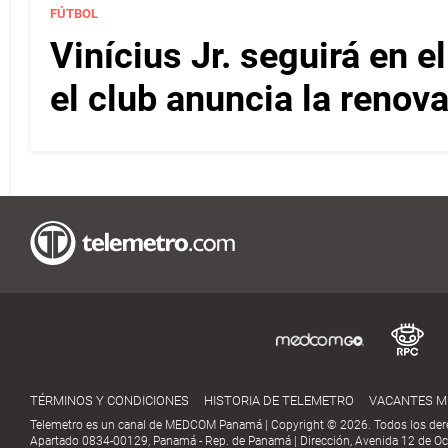
FÚTBOL
Vinícius Jr. seguirá en 
el club anuncia la renov
TÉRMINOS Y CONDICIONES
HISTORIA DE TELEMETRO
VACANTES 
Telemetro es un canal de MEDCOM Panamá | Copyright © 2026. Todos los der
Apartado 0834-00129, Panamá - Rep. de Panamá | Dirección, Avenida 12 de Oct