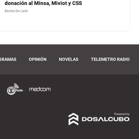
donación al Minsa, Miviot y CSS
Benita De León
GRAMAS
OPINIÓN
NOVELAS
TELEMETRO RADIO