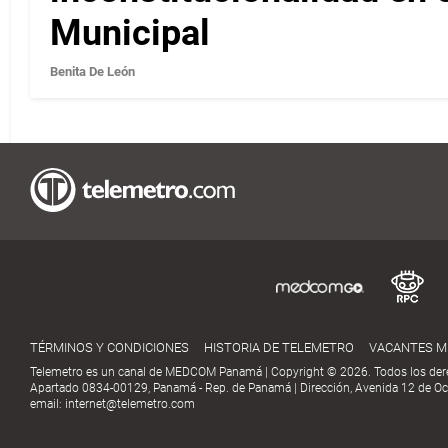
Municipal
Benita De León
TÉRMINOS Y CONDICIONES
HISTORIA DE TELEMETRO
VACANTES 
Telemetro es un canal de MEDCOM Panamá | Copyright © 2026. Todos los der
Apartado 0834-00129, Panamá - Rep. de Panamá | Dirección, Avenida 12 de Oct
email:
internet@telemetro.com