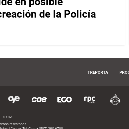
ide en posible
reación de la Policía
TREPORTA
PRO
MEDCOM
echos reservados.
ubre | Central Telefónica (507) 390-6700