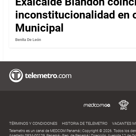
Exalcalde Blandón coinc
inconstitucionalidad en c
Municipal
Benita De León
TÉRMINOS Y CONDICIONES
HISTORIA DE TELEMETRO
VACANTES 
Telemetro es un canal de MEDCOM Panamá | Copyright © 2026. Todos los der
Apartado 0834-00129, Panamá - Rep. de Panamá | Dirección, Avenida 12 de Oct