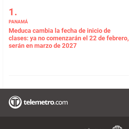
PANAMÁ
Meduca cambia la fecha de inicio de
clases: ya no comenzarán el 22 de febrero,
serán en marzo de 2027