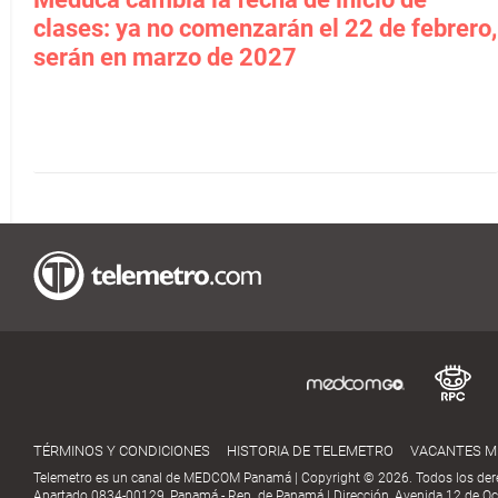
clases: ya no comenzarán el 22 de febrero,
serán en marzo de 2027
TÉRMINOS Y CONDICIONES
HISTORIA DE TELEMETRO
VACANTES 
Telemetro es un canal de MEDCOM Panamá | Copyright © 2026. Todos los der
Apartado 0834-00129, Panamá - Rep. de Panamá | Dirección, Avenida 12 de Oct