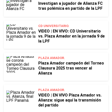
Investigan a jugador de Alianza FC
tras polémica en partido de la LPF
CD UNIVERSITARIO.
VIDEO | EN VIVO: CD Universitario
vs. Plaza Amador en la jornada 9 de
la LPF
PLAZA AMADOR.
Plaza Amador campeón del Torneo
Clausura 2025 tras vencer al
Alianza
PLAZA AMADOR.
VIDEO | EN VIVO Plaza Amador vs.
Alianza: sigue aquí la transmisión
del partido