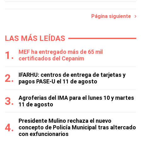
Página siguiente
LAS MÁS LEÍDAS
MEF ha entregado más de 65 mil
certificados del Cepanim
IFARHU: centros de entrega de tarjetas y
pagos PASE-U el 11 de agosto
Agroferias del IMA para el lunes 10 y martes
11 de agosto
Presidente Mulino rechaza el nuevo
concepto de Policía Municipal tras altercado
con exfuncionarios