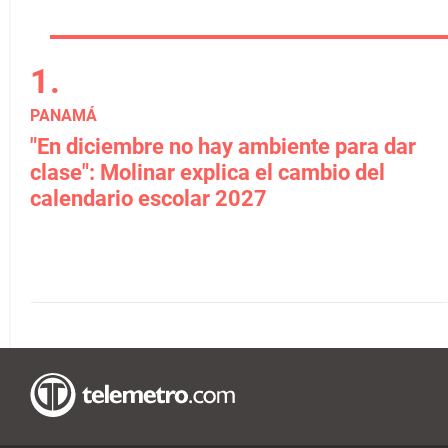
PANAMÁ
"En diciembre no hay ambiente para dar
clase": Molinar explica el cambio del
calendario escolar 2027