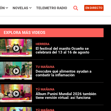
IÓN
NOVELAS
TELEMETRO RADIO
EN DIRECTO
EXPLORA MÁS VIDEOS
HERRERA
El festival del manito Ocueño se
celebrará del 13 al 16 de agosto
TU MAÑANA
Descubre qué alimentos ayudan a
combatir la inflamación
TÚ MAÑANA
Álbum Panini Mundial 2026 también
tiene versión virtual: así funciona
TÚ MAÑANA