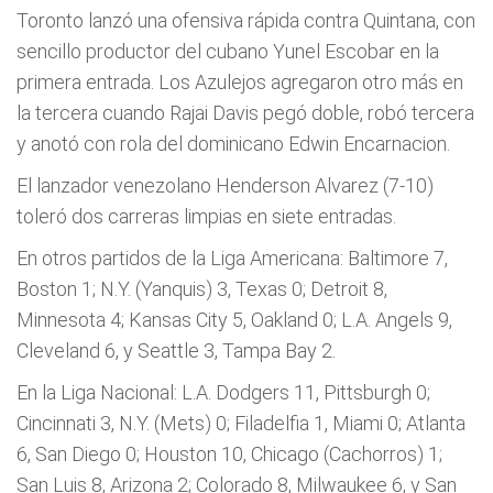
Toronto lanzó una ofensiva rápida contra Quintana, con
sencillo productor del cubano Yunel Escobar en la
primera entrada. Los Azulejos agregaron otro más en
la tercera cuando Rajai Davis pegó doble, robó tercera
y anotó con rola del dominicano Edwin Encarnacion.
El lanzador venezolano Henderson Alvarez (7-10)
toleró dos carreras limpias en siete entradas.
En otros partidos de la Liga Americana: Baltimore 7,
Boston 1; N.Y. (Yanquis) 3, Texas 0; Detroit 8,
Minnesota 4; Kansas City 5, Oakland 0; L.A. Angels 9,
Cleveland 6, y Seattle 3, Tampa Bay 2.
En la Liga Nacional: L.A. Dodgers 11, Pittsburgh 0;
Cincinnati 3, N.Y. (Mets) 0; Filadelfia 1, Miami 0; Atlanta
6, San Diego 0; Houston 10, Chicago (Cachorros) 1;
San Luis 8, Arizona 2; Colorado 8, Milwaukee 6, y San