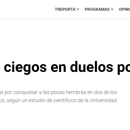
TREPORTA
PROGRAMAS
OPIN
 ciegos en duelos p
os por conquistar a las pocas hembras en dos de los
os, según un estudio de científicos de la Universidad