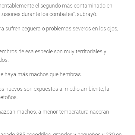
 lamentablemente el segundo más contaminado en
ntusiones durante los combates", subrayó.
a sufren ceguera o problemas severos en los ojos,
iembros de esa especie son muy territoriales y
dos.
 que haya más machos que hembras.
los huevos son expuestos al medio ambiente, la
retoños.
 nazcan machos; a menor temperatura nacerán
 pasado 385 cocodrilos, grandes y pequeños y 230 en