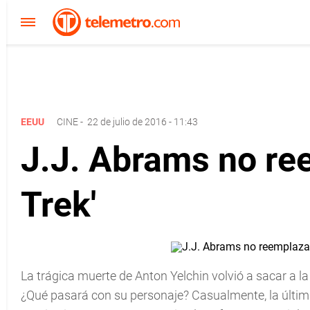
EEUU
CINE
-
22 de julio de 2016 - 11:43
J.J. Abrams no ree
Trek'
La trágica muerte de Anton Yelchin volvió a sacar a l
¿Qué pasará con su personaje? Casualmente, la última 