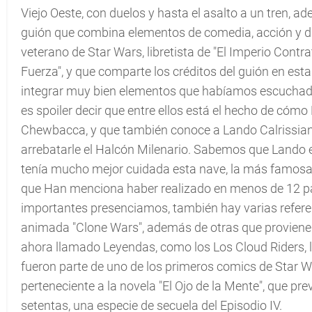
Viejo Oeste, con duelos y hasta el asalto a un tren,
guión que combina elementos de comedia, acción y dr
veterano de Star Wars, libretista de "El Imperio Contrat
Fuerza", y que comparte los créditos del guión en est
integrar muy bien elementos que habíamos escuchado e
es spoiler decir que entre ellos está el hecho de cómo
Chewbacca, y que también conoce a Lando Calrissian, 
arrebatarle el Halcón Milenario. Sabemos que Lando er
tenía mucho mejor cuidada esta nave, la más famosa de
que Han menciona haber realizado en menos de 12 par
importantes presenciamos, también hay varias referen
animada "Clone Wars", además de otras que provienen
ahora llamado Leyendas, como los Los Cloud Riders, 
fueron parte de uno de los primeros comics de Star 
perteneciente a la novela "El Ojo de la Mente", que prev
setentas, una especie de secuela del Episodio IV.