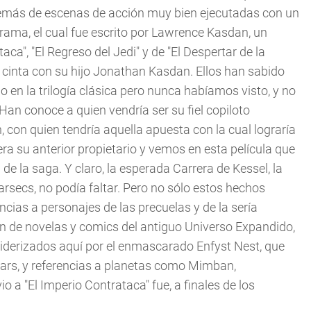
 además de escenas de acción muy bien ejecutadas con un
ama, el cual fue escrito por Lawrence Kasdan, un
aca", "El Regreso del Jedi" y de "El Despertar de la
a cinta con su hijo Jonathan Kasdan. Ellos han sabido
n la trilogía clásica pero nunca habíamos visto, y no
 Han conoce a quien vendría ser su fiel copiloto
con quien tendría aquella apuesta con la cual lograría
a su anterior propietario y vemos en esta película que
 la saga. Y claro, la esperada Carrera de Kessel, la
secs, no podía faltar. Pero no sólo estos hechos
cias a personajes de las precuelas y de la sería
 de novelas y comics del antiguo Universo Expandido,
liderizados aquí por el enmascarado Enfyst Nest, que
Wars, y referencias a planetas como Mimban,
io a "El Imperio Contrataca" fue, a finales de los