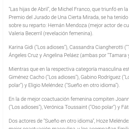
"Las hijas de Abril", de Michel Franco, que triunfó en 
Premio del Jurado de Una Cierta Mirada, se ha tenid
sobre su reparto: Hernán Mendoza (mejor actor de c
Valeria Becerril (revelación femenina).
Karina Gidi ("Los adioses"), Cassandra Ciangherotti ("
Ángeles Cruz y Angelina Peláez (ambas por "Tamara y la
Mientras que en la respectiva categoría masculina est
Giménez Cacho ("Los adioses"), Gabino Rodríguez ("L
polar") y Eligio Meléndez ("Sueño en otro idioma").
En la de mejor coactuación femenina compiten Joanna 
("Los adioses"), Verónica Toussaint ("Oso polar") y Fá
Dos actores de "Sueño en otro idioma", Hoze Melénde
mejor coactuación masculina, y los acompañan Emilio E