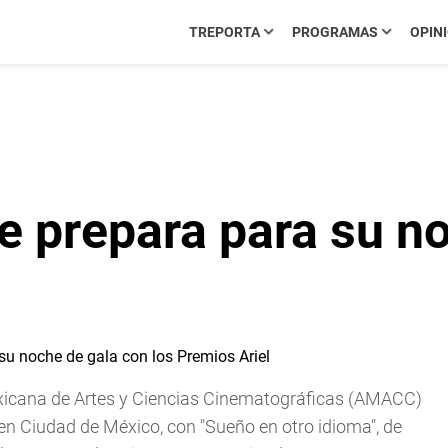
TREPORTA
PROGRAMAS
OPIN
e prepara para su n
exicana de Artes y Ciencias Cinematográficas (AMACC)
, en Ciudad de México, con "Sueño en otro idioma", de