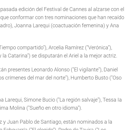
la pasada edición del Festival de Cannes al alzarse con el
o que conformar con tres nominaciones que han recaído
uadro), Joanna Larequi (coactuación femenina) y Ana
Tiempo compartido"), Arcelia Ramírez ("Verónica"),
 Catarina") se disputarán el Ariel a la mejor actriz.
án presentes Leonardo Alonso ("El vigilante"), Daniel
os crímenes del mar del norte"), Humberto Busto ("Oso
Larequi, Simone Bucio ("La región salvaje"), Tessa Ia
tima Molina ("Sueño en otro idioma").
z y Juan Pablo de Santiago, están nominados a la
chevarría ("El elegido"), Pedro de Tavira ("Los