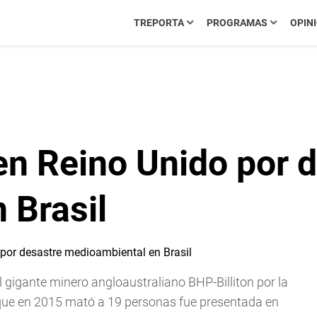
TREPORTA
PROGRAMAS
OPIN
n Reino Unido por d
 Brasil
 gigante minero angloaustraliano BHP-Billiton por la
 que en 2015 mató a 19 personas fue presentada en