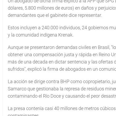
Un abogado de dicha firma explicó a la AFP que SPG L
dólares, 5.800 millones de euros) en daños y perjuici
demandantes que el gabinete dice representar.
Estos incluyen a 240.000 individuos, 24 gobiernos mu
y la comunidad indígena Krenak.
Aunque se presentaron demandas civiles en Brasil, "
obtener una compensación justa y rápida en Reino Uni
más de una década en dictar sentencia y las ofertas 
sufridos", explicó la firma de abogados en un comun
La acción se dirige contra BHP como copropietario, ju
Samarco que gestionaba la represa de residuos miner
contaminando el Río Doce y causando el peor desastre
La presa contenía casi 40 millones de metros cúbico
contaminantes.