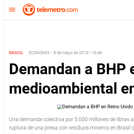
BRASIL
ECONOMÍA
-
8 de mayo de 2019 - 10:46
Demandan a BHP e
medioambiental en
Una demanda colectiva por 5.000 millones de libras al
ruptura de una presa con residuos mineros en Brasil