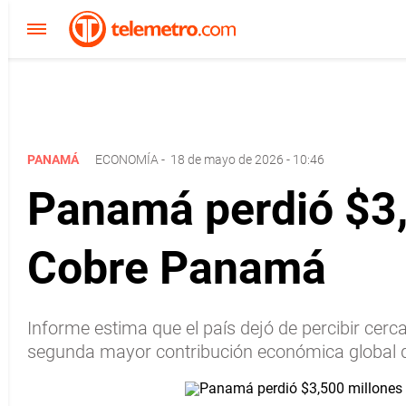
PANAMÁ
ECONOMÍA
-
18 de mayo de 2026 - 10:46
Panamá perdió $3,
Cobre Panamá
Informe estima que el país dejó de percibir cerc
segunda mayor contribución económica global 