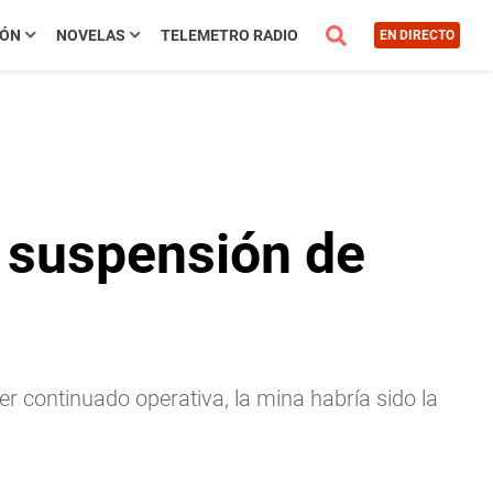
IÓN
NOVELAS
TELEMETRO RADIO
EN DIRECTO
a suspensión de
er continuado operativa, la mina habría sido la