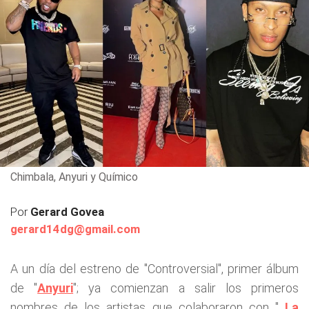
Chimbala, Anyuri y Químico
Por
Gerard Govea
gerard14dg@gmail.com
A un día del estreno de "Controversial", primer álbum
de "
Anyuri
"; ya comienzan a salir los primeros
nombres de los artistas que colaboraron con "
La