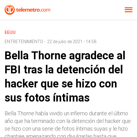
EEUU
ENTRETENIMIENTO
-
22 de julio de 2021 - 14:58
Bella Thorne agradece al
FBI tras la detención del
hacker que se hizo con
sus fotos íntimas
Bella Thorne había vivido un infierno durante el último
año que ha terminado con la detención del hacker que
se hizo con una serie de fotos íntimas suyas y le hizo
chantaje amenazando con divulgarlas hasta que