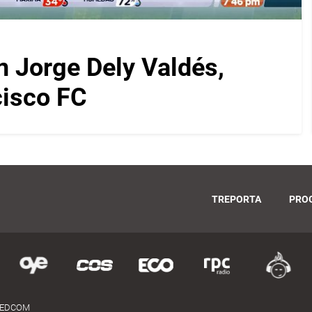
on Jorge Dely Valdés,
cisco FC
TREPORTA
PRO
MEDCOM