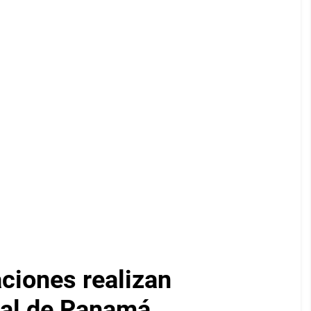
iones realizan
nal de Panamá