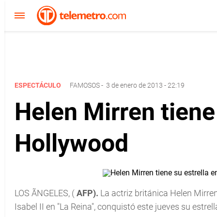
ESPECTÁCULO
FAMOSOS
-
3 de enero de 2013 - 22:19
Helen Mirren tiene
Hollywood
LOS ÃNGELES, (
AFP).
La actriz británica Helen Mirre
Isabel II en "La Reina", conquistó este jueves su estr