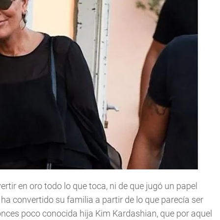
tir en oro todo lo que toca, ni de que jugó un papel
a convertido su familia a partir de lo que parecía ser
ntonces poco conocida hija Kim Kardashian, que por aquel