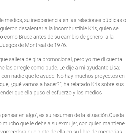
de medios, su inexperiencia en las relaciones públicas o
guieron desalentar a la incombustible Kris, quien se
do como Bruce antes de su cambio de género- a la
s Juegos de Montreal de 1976.
que saliera de gira promocional, pero yo me di cuenta
 me las arreglé como pude. Le dije a mi ayudante Lisa:
 con nadie que le ayude. No hay muchos proyectos en
 que, ¿qué vamos a hacer?'", ha relatado Kris sobre sus
nder que ella puso el esfuerzo y los medios
 pensar en algo", es su resumen de la situación.Queda
 lo mucho que le debe a su exmujer, con quien mantiene
vorecedora que pintó de ella en su libro de memorias.