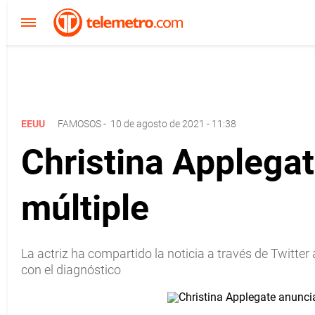
EEUU
FAMOSOS
-
10 de agosto de 2021 - 11:38
Christina Applega
múltiple
La actriz ha compartido la noticia a través de Twitt
con el diagnóstico