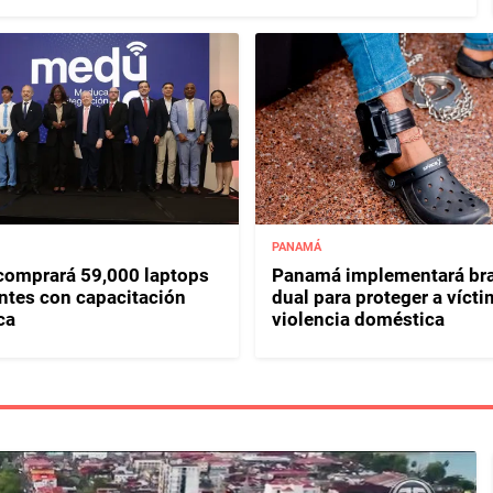
PANAMÁ
omprará 59,000 laptops
Panamá implementará bra
ntes con capacitación
dual para proteger a víct
ca
violencia doméstica