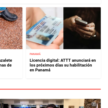
PANAMÁ
zalete
Licencia digital: ATTT anunciará en
imas de
los próximos días su habilitación
en Panamá