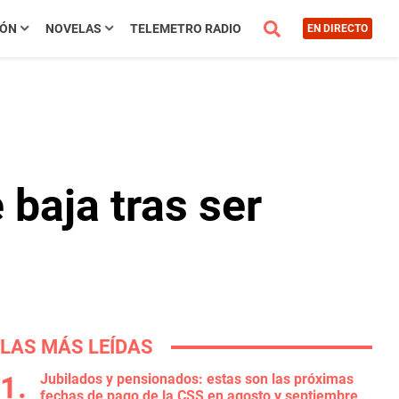
IÓN
NOVELAS
TELEMETRO RADIO
EN DIRECTO
baja tras ser
LAS MÁS LEÍDAS
Jubilados y pensionados: estas son las próximas
fechas de pago de la CSS en agosto y septiembre