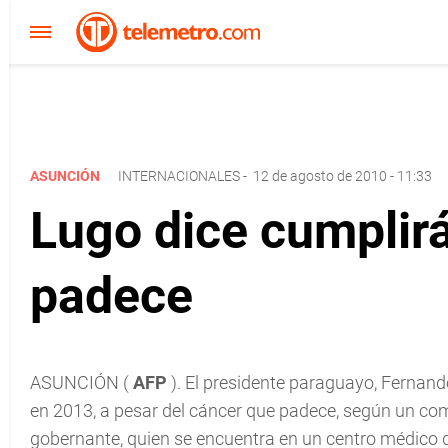
ASUNCIÓN
INTERNACIONALES
-
12 de agosto de 2010 - 11:33
Lugo dice cumplir
padece
ASUNCIÓN (
AFP
). El presidente paraguayo, Fernand
en 2013, a pesar del cáncer que padece, según un com
gobernante, quien se encuentra en un centro médico 