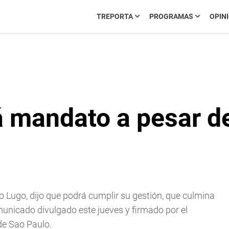
TREPORTA
PROGRAMAS
OPIN
á mandato a pesar d
o Lugo, dijo que podrá cumplir su gestión, que culmina
unicado divulgado este jueves y firmado por el
de Sao Paulo.