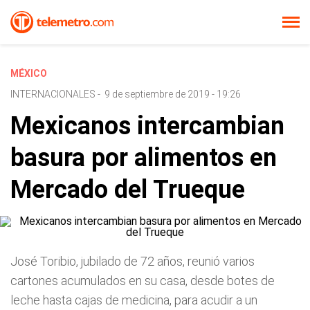
MÉXICO
INTERNACIONALES
-
9 de septiembre de 2019 - 19:26
Mexicanos intercambian
basura por alimentos en
Mercado del Trueque
José Toribio, jubilado de 72 años, reunió varios
cartones acumulados en su casa, desde botes de
leche hasta cajas de medicina, para acudir a un