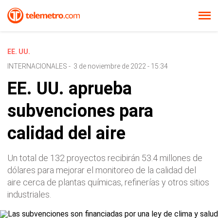
EE. UU.
INTERNACIONALES
-
3 de noviembre de 2022 - 15:34
EE. UU. aprueba
subvenciones para
calidad del aire
Un total de 132 proyectos recibirán 53.4 millones de
dólares para mejorar el monitoreo de la calidad del
aire cerca de plantas químicas, refinerías y otros sitios
industriales.