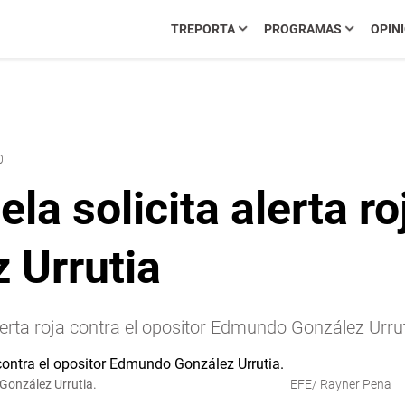
TREPORTA
PROGRAMAS
OPIN
0
la solicita alerta ro
 Urrutia
alerta roja contra el opositor Edmundo González Urrut
 González Urrutia.
EFE/ Rayner Pena