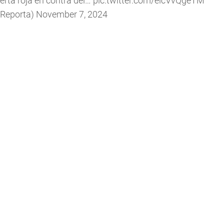
lerta roja en contra del…
pic.twitter.com/elcVvQgeTM
TReporta)
November 7, 2024