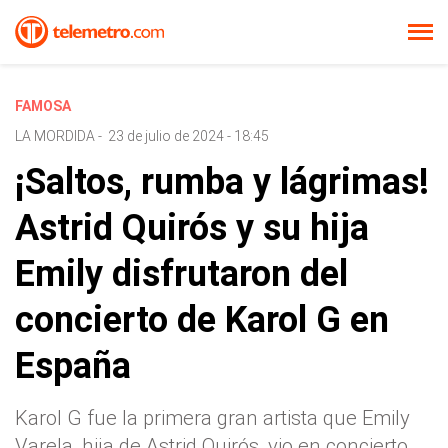
FAMOSA
LA MORDIDA
-
23 de julio de 2024 - 18:45
¡Saltos, rumba y lágrimas!
Astrid Quirós y su hija
Emily disfrutaron del
concierto de Karol G en
España
Karol G fue la primera gran artista que Emily
Varela, hija de Astrid Quirós, vio en concierto.