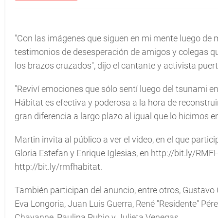
"Con las imágenes que siguen en mi mente luego de mi
testimonios de desesperación de amigos y colegas q
los brazos cruzados",
dijo el cantante y activista pue
"Reviví emociones que sólo sentí luego del tsunami en
Hábitat es efectiva y poderosa a la hora de reconstr
gran diferencia a largo plazo al igual que lo hicimos en
Martin invita al público a ver el video, en el que part
Gloria Estefan y Enrique Iglesias, en http://bit.ly/RMF
http://bit.ly/rmfhabitat.
También participan del anuncio, entre otros, Gustavo 
Eva Longoria, Juan Luis Guerra, René "Residente" Pérez
Chayanne, Paulina Rubio y Julieta Venegas.