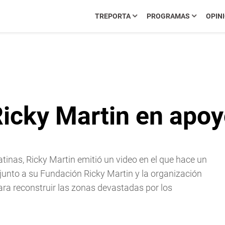
TREPORTA
PROGRAMAS
OPIN
Ricky Martin en apoyo
atinas, Ricky Martin emitió un video en el que hace un
junto a su Fundación Ricky Martin y la organización
ara reconstruir las zonas devastadas por los