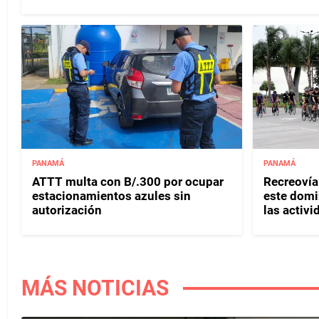
PANAMÁ
PANAMÁ
ATTT multa con B/.300 por ocupar
Recreovía 
estacionamientos azules sin
este domi
autorización
las activi
MÁS NOTICIAS