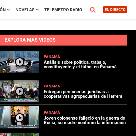
IÓN
NOVELAS
TELEMETRO RADIO
EN DIRECTO
EXPLORA MÁS VIDEOS
PANAMÁ
Análisis sobre política, trabajo,
constituyente y el fútbol en Panamá
PANAMÁ
Entregan personerías jurídicas a
cooperativas agropecuarias de Herrera
PANAMÁ
Joven colonense falleció en la guerra de
Rusia, su madre confirmó la información