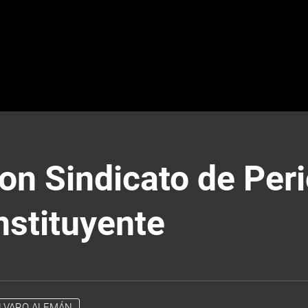
n Sindicato de Peri
nstituyente
LVARO ALEMÁN