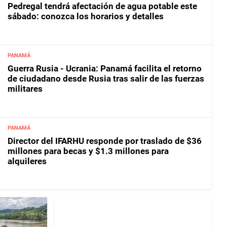
Pedregal tendrá afectación de agua potable este
sábado: conozca los horarios y detalles
PANAMÁ
Guerra Rusia - Ucrania: Panamá facilita el retorno
de ciudadano desde Rusia tras salir de las fuerzas
militares
PANAMÁ
Director del IFARHU responde por traslado de $36
millones para becas y $1.3 millones para
alquileres